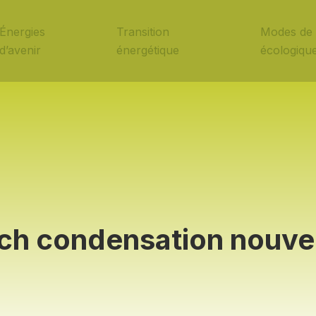
Énergies
Transition
Modes de 
d’avenir
énergétique
écologiqu
ich condensation nouvel