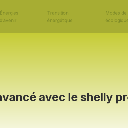
Énergies
Transition
Modes de 
d’avenir
énergétique
écologiqu
vancé avec le shelly pr