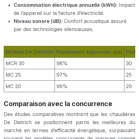
Consommation électrique annuelle (kWh):
Impact
de l’appareil sur la facture d’électricité.
Niveau sonore (dB):
Confort acoustique assuré
par des technologies silencieuses.
Modèle De Dietrich
Rendement saisonnier (ηs)
Puis
MCR 30
98%
30
MC 25
97%
25
MC 20
96%
20
Comparaison avec la concurrence
Des études comparatives montrent que les chaudières
De Dietrich se positionnent parmi les meilleures du
marché en termes d’efficacité énergétique, surpassant
souvent les modèles concurrents de marques comme